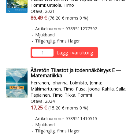
Tommi
;
Urpiola, Timo
Otava, 2021
Arvonlisäverollinen hinta
Arvonlisäveroton hinta
86,49 €
(76,20 € moms 0 %)
Artikelnummer 9789511277392
Mjukband
Tillgänglig, finns i lager
Lägg i varukorg
Ääretön Tilastot ja todennäköisyys E —
Matematiikka
Herranen, Johanna
;
Loimisto, Jonna
;
Mäkimarttunen, Timo
;
Pusa, Joona
;
Rahila, Salla
;
Tapiainen, Timo
;
Tikka, Tommi
Otava, 2024
Arvonlisäverollinen hinta
Arvonlisäveroton hinta
17,25 €
(15,20 € moms 0 %)
Artikelnummer 9789511410515
Mjukband
Tillgänglig, finns i lager