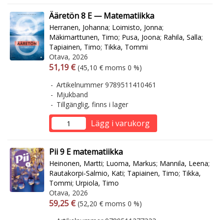
Ääretön 8 E — Matematiikka
Herranen, Johanna
;
Loimisto, Jonna
;
Mäkimarttunen, Timo
;
Pusa, Joona
;
Rahila, Salla
;
Tapiainen, Timo
;
Tikka, Tommi
Otava, 2026
Arvonlisäverollinen hinta
Arvonlisäveroton hinta
51,19 €
(45,10 € moms 0 %)
Artikelnummer 9789511410461
Mjukband
Tillgänglig, finns i lager
Lägg i varukorg
Pii 9 E matematiikka
Heinonen, Martti
;
Luoma, Markus
;
Mannila, Leena
;
Rautakorpi-Salmio, Kati
;
Tapiainen, Timo
;
Tikka,
Tommi
;
Urpiola, Timo
Otava, 2026
Arvonlisäverollinen hinta
Arvonlisäveroton hinta
59,25 €
(52,20 € moms 0 %)