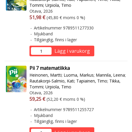
Tommi
;
Urpiola, Timo
Otava, 2026
Arvonlisäverollinen hinta
Arvonlisäveroton hinta
51,98 €
(45,80 € moms 0 %)
Artikelnummer 9789511277330
Mjukband
Tillgänglig, finns i lager
Lägg i varukorg
Pii 7 matematiikka
Heinonen, Martti
;
Luoma, Markus
;
Mannila, Leena
;
Rautakorpi-Salmio, Kati
;
Tapiainen, Timo
;
Tikka,
Tommi
;
Urpiola, Timo
Otava, 2026
Arvonlisäverollinen hinta
Arvonlisäveroton hinta
59,25 €
(52,20 € moms 0 %)
Artikelnummer 9789511255727
Mjukband
Tillgänglig, finns i lager