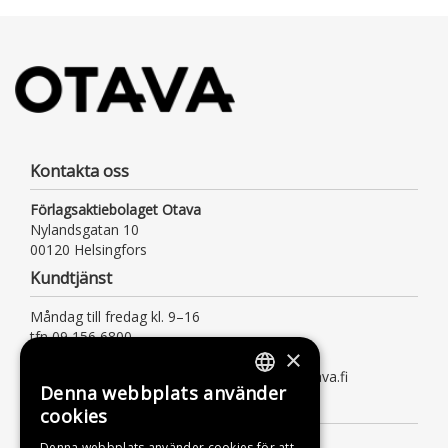
Kontakta oss
Förlagsaktiebolaget Otava
Nylandsgatan 10
00120 Helsingfors
Kundtjänst
Måndag till fredag kl. 9–16
tfn 09 156 6800
×
(lna/msa, också för kötiden)
kundtjanst@otava.fi eller asiakaspalvelu@otava.fi
Denna webbplats använder
FINNISH
Information
cookies
SWEDISH
Leverans
Denna webbplats använder cookies för att