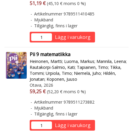
Arvonlisäverollinen hinta
Arvonlisäveroton hinta
51,19 €
(45,10 € moms 0 %)
Artikelnummer 9789511410485
Mjukband
Tillgänglig, finns i lager
Lägg i varukorg
Pii 9 matematiikka
Heinonen, Martti
;
Luoma, Markus
;
Mannila, Leena
;
Rautakorpi-Salmio, Kati
;
Tapiainen, Timo
;
Tikka,
Tommi
;
Urpiola, Timo
;
Niemelä, Juho
;
Hildén,
Jonatan
;
Koponen, Juuso
Otava, 2026
Arvonlisäverollinen hinta
Arvonlisäveroton hinta
59,25 €
(52,20 € moms 0 %)
Artikelnummer 9789511273882
Mjukband
Tillgänglig, finns i lager
Lägg i varukorg