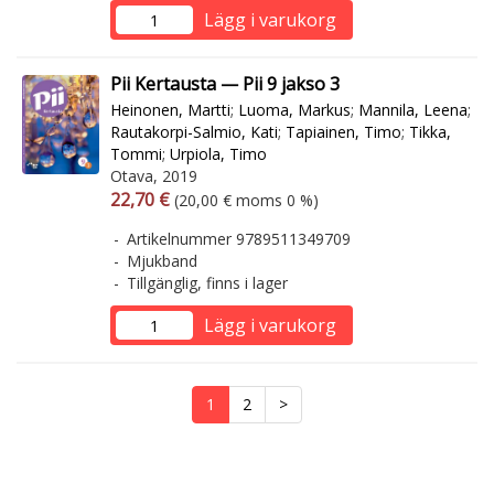
Lägg i varukorg
Pii Kertausta — Pii 9 jakso 3
Heinonen, Martti
;
Luoma, Markus
;
Mannila, Leena
;
Rautakorpi-Salmio, Kati
;
Tapiainen, Timo
;
Tikka,
Tommi
;
Urpiola, Timo
Otava, 2019
Arvonlisäverollinen hinta
Arvonlisäveroton hinta
22,70 €
(20,00 € moms 0 %)
Artikelnummer 9789511349709
Mjukband
Tillgänglig, finns i lager
Lägg i varukorg
1
2
>