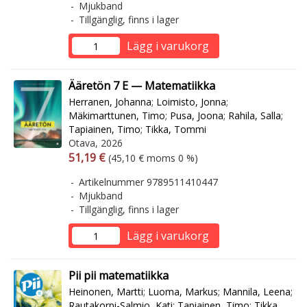
Mjukband
Tillgänglig, finns i lager
Lägg i varukorg
Ääretön 7 E — Matematiikka
Herranen, Johanna
;
Loimisto, Jonna
;
Mäkimarttunen, Timo
;
Pusa, Joona
;
Rahila, Salla
;
Tapiainen, Timo
;
Tikka, Tommi
Otava, 2026
Arvonlisäverollinen hinta
Arvonlisäveroton hinta
51,19 €
(45,10 € moms 0 %)
Artikelnummer 9789511410447
Mjukband
Tillgänglig, finns i lager
Lägg i varukorg
Pii pii matematiikka
Heinonen, Martti
;
Luoma, Markus
;
Mannila, Leena
;
Rautakorpi-Salmio, Kati
;
Tapiainen, Timo
;
Tikka,