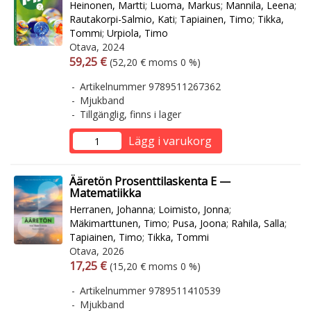
Heinonen, Martti
;
Luoma, Markus
;
Mannila, Leena
;
Rautakorpi-Salmio, Kati
;
Tapiainen, Timo
;
Tikka,
Tommi
;
Urpiola, Timo
Otava, 2024
Arvonlisäverollinen hinta
Arvonlisäveroton hinta
59,25 €
(52,20 € moms 0 %)
Artikelnummer 9789511267362
Mjukband
Tillgänglig, finns i lager
Lägg i varukorg
Ääretön Prosenttilaskenta E —
Matematiikka
Herranen, Johanna
;
Loimisto, Jonna
;
Mäkimarttunen, Timo
;
Pusa, Joona
;
Rahila, Salla
;
Tapiainen, Timo
;
Tikka, Tommi
Otava, 2026
Arvonlisäverollinen hinta
Arvonlisäveroton hinta
17,25 €
(15,20 € moms 0 %)
Artikelnummer 9789511410539
Mjukband