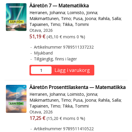
Ääretön 7 — Matematiikka
Herranen, Johanna
;
Loimisto, Jonna
;
Mäkimarttunen, Timo
;
Pusa, Joona
;
Rahila, Salla
;
Tapiainen, Timo
;
Tikka, Tommi
Otava, 2026
Arvonlisäverollinen hinta
Arvonlisäveroton hinta
51,19 €
(45,10 € moms 0 %)
Artikelnummer 9789511337232
Mjukband
Tillgänglig, finns i lager
Lägg i varukorg
Ääretön Prosenttilaskenta — Matematiikka
Herranen, Johanna
;
Loimisto, Jonna
;
Mäkimarttunen, Timo
;
Pusa, Joona
;
Rahila, Salla
;
Tapiainen, Timo
;
Tikka, Tommi
Otava, 2026
Arvonlisäverollinen hinta
Arvonlisäveroton hinta
17,25 €
(15,20 € moms 0 %)
Artikelnummer 9789511410522