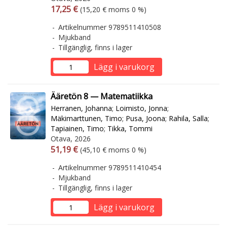
Arvonlisäverollinen hinta
Arvonlisäveroton hinta
17,25 €
(15,20 € moms 0 %)
Artikelnummer 9789511410508
Mjukband
Tillgänglig, finns i lager
Lägg i varukorg
Ääretön 8 — Matematiikka
Herranen, Johanna
;
Loimisto, Jonna
;
Mäkimarttunen, Timo
;
Pusa, Joona
;
Rahila, Salla
;
Tapiainen, Timo
;
Tikka, Tommi
Otava, 2026
Arvonlisäverollinen hinta
Arvonlisäveroton hinta
51,19 €
(45,10 € moms 0 %)
Artikelnummer 9789511410454
Mjukband
Tillgänglig, finns i lager
Lägg i varukorg