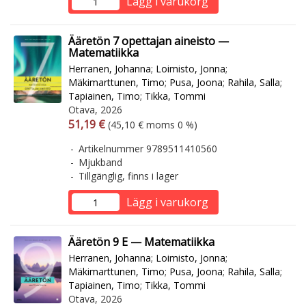
Lägg i varukorg
Ääretön 7 opettajan aineisto —
Matematiikka
Herranen, Johanna
;
Loimisto, Jonna
;
Mäkimarttunen, Timo
;
Pusa, Joona
;
Rahila, Salla
;
Tapiainen, Timo
;
Tikka, Tommi
Otava, 2026
Arvonlisäverollinen hinta
Arvonlisäveroton hinta
51,19 €
(45,10 € moms 0 %)
Artikelnummer 9789511410560
Mjukband
Tillgänglig, finns i lager
Lägg i varukorg
Ääretön 9 E — Matematiikka
Herranen, Johanna
;
Loimisto, Jonna
;
Mäkimarttunen, Timo
;
Pusa, Joona
;
Rahila, Salla
;
Tapiainen, Timo
;
Tikka, Tommi
Otava, 2026