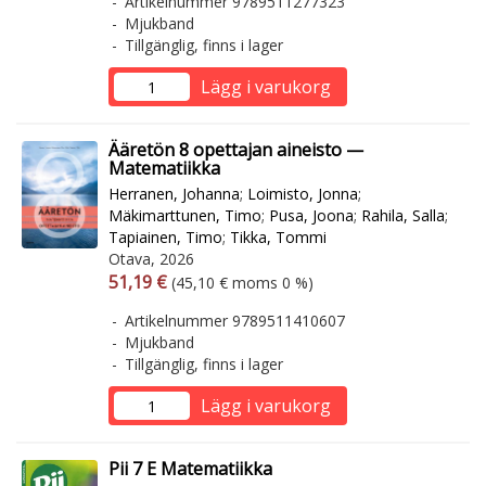
Artikelnummer 9789511277323
Mjukband
Tillgänglig, finns i lager
Lägg i varukorg
Ääretön 8 opettajan aineisto —
Matematiikka
Herranen, Johanna
;
Loimisto, Jonna
;
Mäkimarttunen, Timo
;
Pusa, Joona
;
Rahila, Salla
;
Tapiainen, Timo
;
Tikka, Tommi
Otava, 2026
Arvonlisäverollinen hinta
Arvonlisäveroton hinta
51,19 €
(45,10 € moms 0 %)
Artikelnummer 9789511410607
Mjukband
Tillgänglig, finns i lager
Lägg i varukorg
Pii 7 E Matematiikka