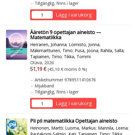
Tillgänglig, finns i lager
Lägg i varukorg
Ääretön 9 opettajan aineisto —
Matematiikka
Herranen, Johanna
;
Loimisto, Jonna
;
Mäkimarttunen, Timo
;
Pusa, Joona
;
Rahila, Salla
;
Tapiainen, Timo
;
Tikka, Tommi
Otava, 2026
Arvonlisäverollinen hinta
Arvonlisäveroton hinta
51,19 €
(45,10 € moms 0 %)
Artikelnummer 9789511410676
Mjukband
Tillgänglig, finns i lager
Lägg i varukorg
Pii pii matematiikka Opettajan aineisto
Heinonen, Martti
;
Luoma, Markus
;
Mannila, Leena
;
Rautakorpi-Salmio, Kati
;
Tapiainen, Timo
;
Tikka,