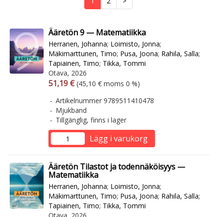
1
2
>
Ääretön 9 — Matematiikka
Herranen, Johanna
;
Loimisto, Jonna
;
Mäkimarttunen, Timo
;
Pusa, Joona
;
Rahila, Salla
;
Tapiainen, Timo
;
Tikka, Tommi
Otava, 2026
Arvonlisäverollinen hinta
Arvonlisäveroton hinta
51,19 €
(45,10 € moms 0 %)
Artikelnummer 9789511410478
Mjukband
Tillgänglig, finns i lager
Lägg i varukorg
Ääretön Tilastot ja todennäköisyys —
Matematiikka
Herranen, Johanna
;
Loimisto, Jonna
;
Mäkimarttunen, Timo
;
Pusa, Joona
;
Rahila, Salla
;
Tapiainen, Timo
;
Tikka, Tommi
Otava, 2026