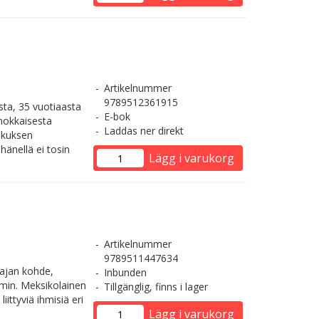
Artikelnummer
9789512361915
sta, 35 vuotiaasta
E-bok
nokkaisesta
Laddas ner direkt
skuksen
änellä ei tosin
Lägg i varukorg
Artikelnummer
9789511447634
pajan kohde,
Inbunden
min. Meksikolainen
Tillgänglig, finns i lager
iittyviä ihmisiä eri
Lägg i varukorg