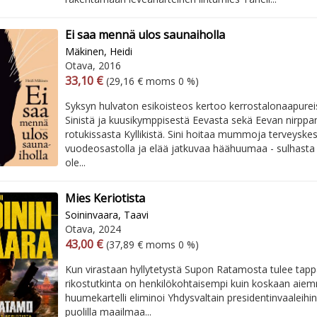
Ei saa mennä ulos saunaiholla
Mäkinen, Heidi
Otava, 2016
Arvonlisäverollinen hinta
Arvonlisäveroton hinta
33,10 €
(29,16 € moms 0 %)
Syksyn hulvaton esikoisteos kertoo kerrostalonaapurei
Sinistä ja kuusikymppisestä Eevasta sekä Eevan nirppa
rotukissasta Kyllikistä. Sini hoitaa mummoja terveyske
vuodeosastolla ja elää jatkuvaa häähuumaa - sulhasta h
ole...
Mies Keriotista
Soininvaara, Taavi
Otava, 2024
Arvonlisäverollinen hinta
Arvonlisäveroton hinta
43,00 €
(37,89 € moms 0 %)
Kun virastaan hyllytetystä Supon Ratamosta tulee tap
rikostutkinta on henkilökohtaisempi kuin koskaan aiem
huumekartelli eliminoi Yhdysvaltain presidentinvaaleihin l
puolilla maailmaa...