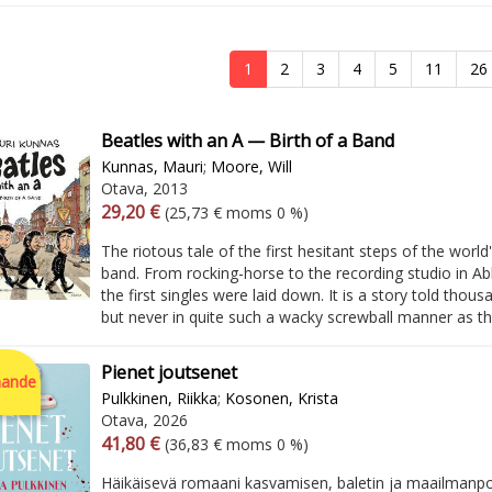
1
2
3
4
5
11
26
Beatles with an A — Birth of a Band
Kunnas, Mauri
;
Moore, Will
Otava, 2013
Arvonlisäverollinen hinta
Arvonlisäveroton hinta
29,20 €
(25,73 € moms 0 %)
The riotous tale of the first hesitant steps of the wor
band. From rocking-horse to the recording studio in A
the first singles were laid down. It is a story told thou
but never in quite such a wacky screwball manner as this
Pienet joutsenet
ande
Pulkkinen, Riikka
;
Kosonen, Krista
Otava, 2026
Arvonlisäverollinen hinta
Arvonlisäveroton hinta
41,80 €
(36,83 € moms 0 %)
Häikäisevä romaani kasvamisen, baletin ja maailmanpoli