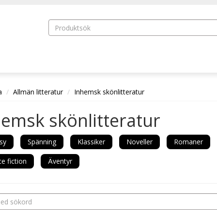
a
Allmän litteratur
Inhemsk skönlitteratur
emsk skönlitteratur
sy
Spänning
Klassiker
Noveller
Romaner
e fiction
Äventyr