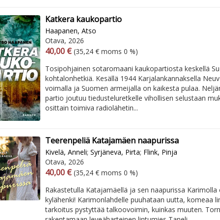
Katkera kaukopartio
Haapanen, Atso
Otava, 2026
Arvonlisäverollinen hinta
Arvonlisäveroton hinta
40,00 €
(35,24 € moms 0 %)
Tosipohjainen sotaromaani kaukopartiosta keskellä 
kohtalonhetkiä. Kesällä 1944 Karjalankannaksella Neuv
voimalla ja Suomen armeijalla on kaikesta pulaa. Nelj
partio joutuu tiedusteluretkelle vihollisen selustaan m
osittain toimiva radiolähetin...
Teerenpeliä Katajamäen naapurissa
Kivelä, Anneli
;
Syrjäneva, Pirta
;
Flink, Pinja
Otava, 2026
Arvonlisäverollinen hinta
Arvonlisäveroton hinta
40,00 €
(35,24 € moms 0 %)
Rakastetulla Katajamäellä ja sen naapurissa Karimolla
kylähenki! Karimonlahdelle puuhataan uutta, komeaa lin
tarkoitus pystyttää talkoovoimin, kuinkas muuten. Tor
rakentamaan leveäharteinen lintumies Taneli...