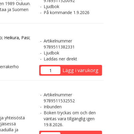
9789511520092
en 1989 Ouluun.
Ljudbok
uttaa ja Suomen
På kommande 1.9.2026
o
;
Heikura, Pasi
;
Artikelnummer
9789511382331
Ljudbok
Laddas ner direkt
herrakerho
Lägg i varukorg
Artikelnummer
9789511532552
Inbunden
Boken tryckas om och den
ja yhteisöstä
väntas vara tillgänglig igen
jäisessä
19.8.2026.
aduilla ja