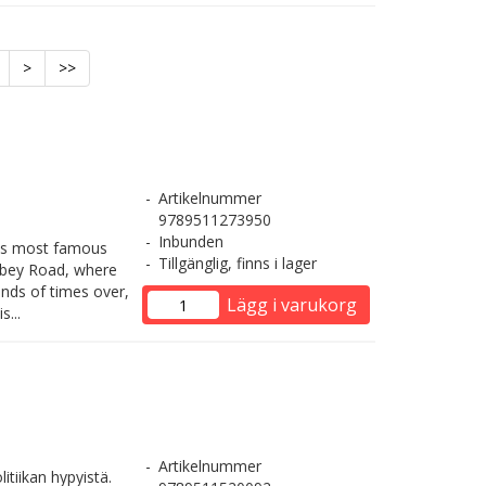
>
>>
Artikelnummer
9789511273950
Inbunden
ld's most famous
Tillgänglig, finns i lager
bbey Road, where
sands of times over,
Lägg i varukorg
...
Artikelnummer
tiikan hypyistä.