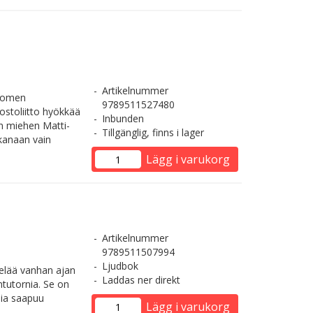
Artikelnummer
Suomen
9789511527480
ostoliitto hyökkää
Inbunden
än miehen Matti-
Tillgänglig, finns i lager
ukanaan vain
Lägg i varukorg
Artikelnummer
9789511507994
Ljudbok
 elää vanhan ajan
Laddas ner direkt
tutornia. Se on
nia saapuu
Lägg i varukorg