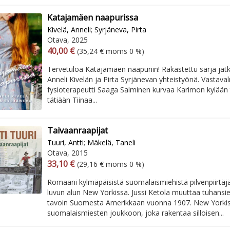
Katajamäen naapurissa
Kivelä, Anneli
;
Syrjäneva, Pirta
Otava, 2025
Arvonlisäverollinen hinta
Arvonlisäveroton hinta
40,00 €
(35,24 € moms 0 %)
Tervetuloa Katajamäen naapuriin! Rakastettu sarja jatkuu
Anneli Kivelän ja Pirta Syrjänevan yhteistyönä. Vastava
fysioterapeutti Saaga Salminen kurvaa Karimon kylää
tätiään Tiinaa...
Taivaanraapijat
Tuuri, Antti
;
Mäkelä, Taneli
Otava, 2015
Arvonlisäverollinen hinta
Arvonlisäveroton hinta
33,10 €
(29,16 € moms 0 %)
Romaani kylmäpäisistä suomalaismiehistä pilvenpiirtäj
luvun alun New Yorkissa. Jussi Ketola muuttaa tuhans
tavoin Suomesta Amerikkaan vuonna 1907. New Yorkissa
suomalaismiesten joukkoon, joka rakentaa silloisen...