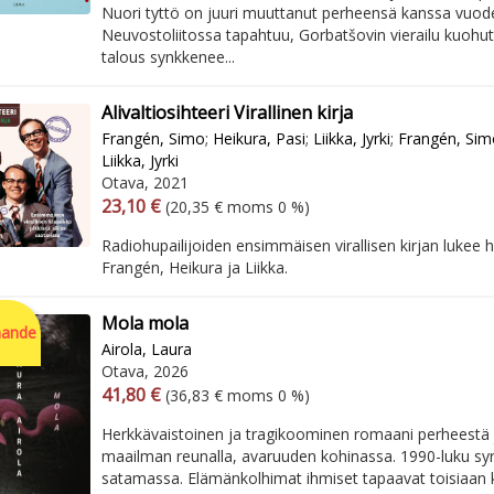
Nuori tyttö on juuri muuttanut perheensä kanssa vuod
Neuvostoliitossa tapahtuu, Gorbatšovin vierailu kuoh
talous synkkenee...
Alivaltiosihteeri Virallinen kirja
Frangén, Simo
;
Heikura, Pasi
;
Liikka, Jyrki
;
Frangén, Sim
Liikka, Jyrki
Otava, 2021
Arvonlisäverollinen hinta
Arvonlisäveroton hinta
23,10 €
(20,35 € moms 0 %)
Radiohupailijoiden ensimmäisen virallisen kirjan lukee 
Frangén, Heikura ja Liikka.
Mola mola
ande
Airola, Laura
Otava, 2026
Arvonlisäverollinen hinta
Arvonlisäveroton hinta
41,80 €
(36,83 € moms 0 %)
Herkkävaistoinen ja tragikoominen romaani perheestä 
maailman reunalla, avaruuden kohinassa. 1990-luku syr
satamassa. Elämänkolhimat ihmiset tapaavat toisiaan k