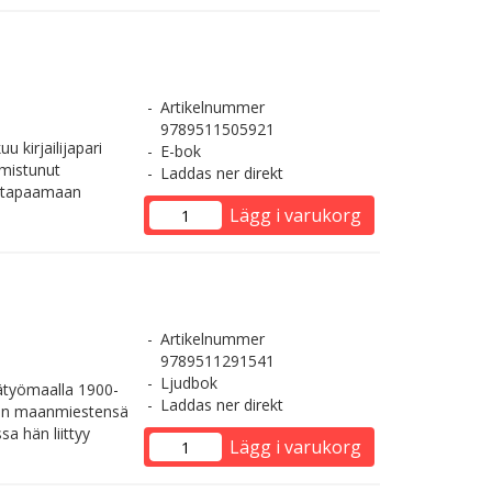
Artikelnummer
9789511505921
 kirjailijapari
E-bok
lmistunut
Laddas ner direkt
n tapaamaan
Lägg i varukorg
Artikelnummer
9789511291541
Ljudbok
ätyömaalla 1900-
Laddas ner direkt
ien maanmiestensä
 hän liittyy
Lägg i varukorg