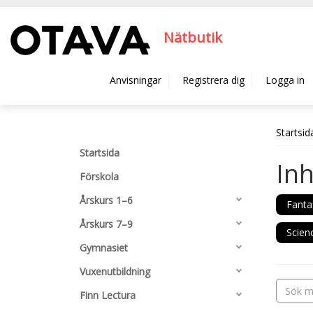
Hyppää pääsisältöön
Nätbutik
Anvisningar
Registrera dig
Logga in
Startsid
Startsida
Inh
Förskola
Årskurs 1–6
Fanta
Årskurs 7–9
Scienc
Gymnasiet
Vuxenutbildning
Finn Lectura