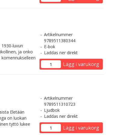
Artikelnummer
9789511380344
 1930-luvun
E-bok
ikollinen, ja onko
Laddas ner direkt
le komennukselleen
Lägg i varukorg
Artikelnummer
9789511310723
Ljudbok
sista Eletään
Laddas ner direkt
Inga on luokan
nen tyttö lukee
Lägg i varukorg