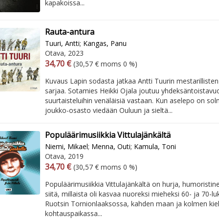
kapakoissa...
Rauta-antura
Tuuri, Antti
;
Kangas, Panu
Otava, 2023
Arvonlisäverollinen hinta
Arvonlisäveroton hinta
34,70 €
(30,57 € moms 0 %)
Kuvaus Lapin sodasta jatkaa Antti Tuurin mestarillist
sarjaa. Sotamies Heikki Ojala joutuu yhdeksäntoistav
suurtaisteluihin venäläisiä vastaan. Kun aselepo on sol
joukko-osasto viedään Ouluun ja sieltä...
Populäärimusiikkia Vittulajänkältä
Niemi, Mikael
;
Menna, Outi
;
Kamula, Toni
Otava, 2019
Arvonlisäverollinen hinta
Arvonlisäveroton hinta
34,70 €
(30,57 € moms 0 %)
Populäärimusiikkia Vittulajänkältä on hurja, humoristine
siitä, millaista oli kasvaa nuoreksi mieheksi 60- ja 70-l
Ruotsin Tornionlaaksossa, kahden maan ja kolmen kie
kohtauspaikassa...