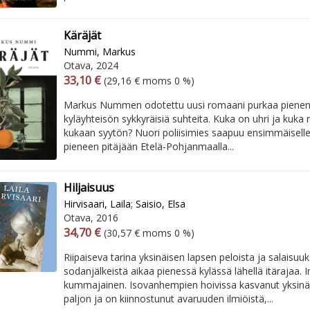
Käräjät
Nummi, Markus
Otava, 2024
Arvonlisäverollinen hinta
Arvonlisäveroton hinta
33,10 €
(29,16 € moms 0 %)
Markus Nummen odotettu uusi romaani purkaa pienen
kyläyhteisön sykkyräisiä suhteita. Kuka on uhri ja kuka r
kukaan syytön? Nuori poliisimies saapuu ensimmäisel
pieneen pitäjään Etelä-Pohjanmaalla...
Hiljaisuus
Hirvisaari, Laila
;
Saisio, Elsa
Otava, 2016
Arvonlisäverollinen hinta
Arvonlisäveroton hinta
34,70 €
(30,57 € moms 0 %)
Riipaiseva tarina yksinäisen lapsen peloista ja salaisuuk
sodanjälkeistä aikaa pienessä kylässä lähellä itärajaa. 
kummajainen. Isovanhempien hoivissa kasvanut yksinäi
paljon ja on kiinnostunut avaruuden ilmiöistä,...