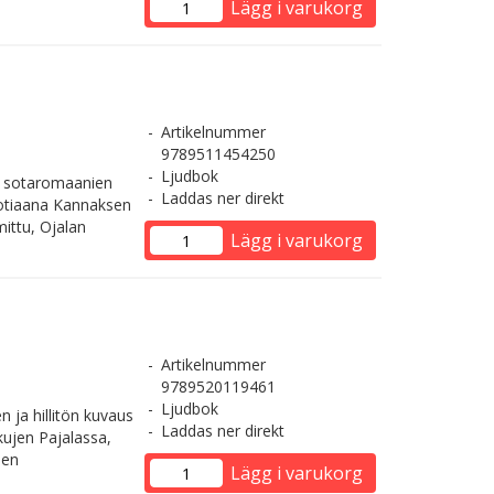
Lägg i varukorg
Artikelnummer
9789511454250
Ljudbok
en sotaromaanien
Laddas ner direkt
uotiaana Kannaksen
mittu, Ojalan
Lägg i varukorg
Artikelnummer
9789520119461
Ljudbok
n ja hillitön kuvaus
Laddas ner direkt
ukujen Pajalassa,
len
Lägg i varukorg