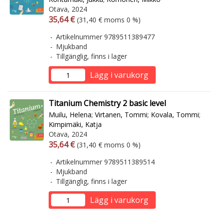
Otava, 2024
Arvonlisäverollinen hinta
Arvonlisäveroton hinta
35,64 €
(31,40 € moms 0 %)
Artikelnummer 9789511389477
Mjukband
Tillgänglig, finns i lager
Lägg i varukorg
Titanium Chemistry 2 basic level
Muilu, Helena
;
Virtanen, Tommi
;
Kovala, Tommi
;
Kimpimäki, Katja
Otava, 2024
Arvonlisäverollinen hinta
Arvonlisäveroton hinta
35,64 €
(31,40 € moms 0 %)
Artikelnummer 9789511389514
Mjukband
Tillgänglig, finns i lager
Lägg i varukorg