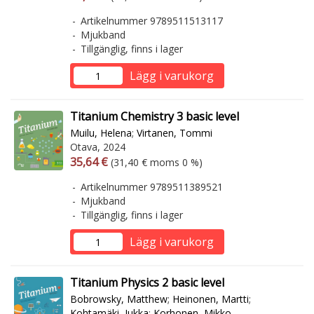
Artikelnummer 9789511513117
Mjukband
Tillgänglig, finns i lager
Lägg i varukorg
Titanium Chemistry 3 basic level
Muilu, Helena
;
Virtanen, Tommi
Otava, 2024
Arvonlisäverollinen hinta
Arvonlisäveroton hinta
35,64 €
(31,40 € moms 0 %)
Artikelnummer 9789511389521
Mjukband
Tillgänglig, finns i lager
Lägg i varukorg
Titanium Physics 2 basic level
Bobrowsky, Matthew
;
Heinonen, Martti
;
Kohtamäki, Jukka
;
Korhonen, Mikko