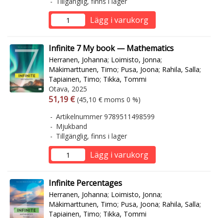
Tillgänglig, finns i lager
Lägg i varukorg
Infinite 7 My book — Mathematics
Herranen, Johanna
;
Loimisto, Jonna
;
Mäkimarttunen, Timo
;
Pusa, Joona
;
Rahila, Salla
;
Tapiainen, Timo
;
Tikka, Tommi
Otava, 2025
Arvonlisäverollinen hinta
Arvonlisäveroton hinta
51,19 €
(45,10 € moms 0 %)
Artikelnummer 9789511498599
Mjukband
Tillgänglig, finns i lager
Lägg i varukorg
Infinite Percentages
Herranen, Johanna
;
Loimisto, Jonna
;
Mäkimarttunen, Timo
;
Pusa, Joona
;
Rahila, Salla
;
Tapiainen, Timo
;
Tikka, Tommi