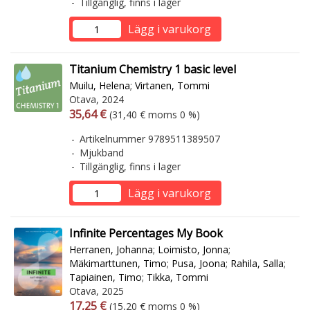
Tillgänglig, finns i lager
Lägg i varukorg
Titanium Chemistry 1 basic level
Muilu, Helena
;
Virtanen, Tommi
Otava, 2024
Arvonlisäverollinen hinta
Arvonlisäveroton hinta
35,64 €
(31,40 € moms 0 %)
Artikelnummer 9789511389507
Mjukband
Tillgänglig, finns i lager
Lägg i varukorg
Infinite Percentages My Book
Herranen, Johanna
;
Loimisto, Jonna
;
Mäkimarttunen, Timo
;
Pusa, Joona
;
Rahila, Salla
;
Tapiainen, Timo
;
Tikka, Tommi
Otava, 2025
Arvonlisäverollinen hinta
Arvonlisäveroton hinta
17,25 €
(15,20 € moms 0 %)