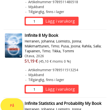
Artikelnummer 9789511480518
Mjukband
Tillgänglig, finns i lager
Lägg i varukorg
Infinite 8 My Book
Herranen, Johanna
;
Loimisto, Jonna
;
Mäkimarttunen, Timo
;
Pusa, Joona
;
Rahila, Salla
;
Tapiainen, Timo
;
Tikka, Tommi
Otava, 2026
Arvonlisäverollinen hinta
Arvonlisäveroton hinta
51,19 €
(45,10 € moms 0 %)
Artikelnummer 9789511513254
Mjukband
Tillgänglig, finns i lager
Lägg i varukorg
Infinite Statistics and Probability My Book
På
Herranen, Johanna
;
Loimisto, Jonna
;