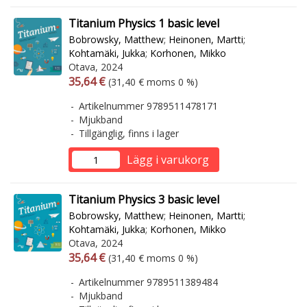
Titanium Physics 1 basic level
Bobrowsky, Matthew
;
Heinonen, Martti
;
Kohtamäki, Jukka
;
Korhonen, Mikko
Otava, 2024
Arvonlisäverollinen hinta
Arvonlisäveroton hinta
35,64 €
(31,40 € moms 0 %)
Artikelnummer 9789511478171
Mjukband
Tillgänglig, finns i lager
Lägg i varukorg
Titanium Physics 3 basic level
Bobrowsky, Matthew
;
Heinonen, Martti
;
Kohtamäki, Jukka
;
Korhonen, Mikko
Otava, 2024
Arvonlisäverollinen hinta
Arvonlisäveroton hinta
35,64 €
(31,40 € moms 0 %)
Artikelnummer 9789511389484
Mjukband