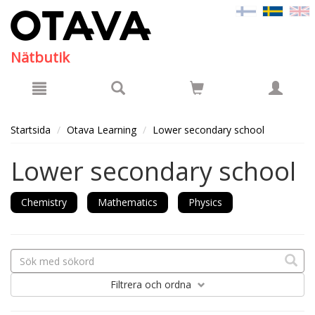
Hyppää pääsisältöön
Nätbutik
Startsida
Otava Learning
Lower secondary school
Lower secondary school
Chemistry
Mathematics
Physics
Filtrera
och ordna