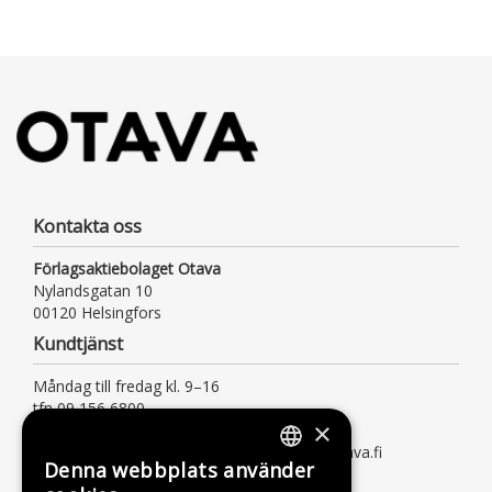
Kontakta oss
Förlagsaktiebolaget Otava
Nylandsgatan 10
00120 Helsingfors
Kundtjänst
Måndag till fredag kl. 9–16
tfn 09 156 6800
×
(lna/msa, också för kötiden)
kundtjanst@otava.fi eller asiakaspalvelu@otava.fi
Denna webbplats använder
FINNISH
Information