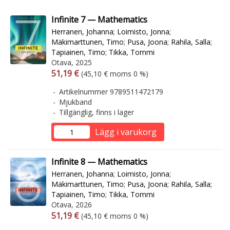
Infinite 7 — Mathematics
Herranen, Johanna
;
Loimisto, Jonna
;
Mäkimarttunen, Timo
;
Pusa, Joona
;
Rahila, Salla
;
Tapiainen, Timo
;
Tikka, Tommi
Otava, 2025
Arvonlisäverollinen hinta
Arvonlisäveroton hinta
51,19 €
(45,10 € moms 0 %)
Artikelnummer 9789511472179
Mjukband
Tillgänglig, finns i lager
Lägg i varukorg
Infinite 8 — Mathematics
Herranen, Johanna
;
Loimisto, Jonna
;
Mäkimarttunen, Timo
;
Pusa, Joona
;
Rahila, Salla
;
Tapiainen, Timo
;
Tikka, Tommi
Otava, 2026
Arvonlisäverollinen hinta
Arvonlisäveroton hinta
51,19 €
(45,10 € moms 0 %)