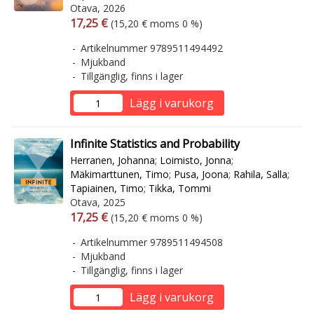
Otava, 2026
Arvonlisäverollinen hinta
Arvonlisäveroton hinta
17,25 €
(15,20 € moms 0 %)
Artikelnummer 9789511494492
Mjukband
Tillgänglig, finns i lager
Lägg i varukorg
Infinite Statistics and Probability
Herranen, Johanna
;
Loimisto, Jonna
;
Mäkimarttunen, Timo
;
Pusa, Joona
;
Rahila, Salla
;
Tapiainen, Timo
;
Tikka, Tommi
Otava, 2025
Arvonlisäverollinen hinta
Arvonlisäveroton hinta
17,25 €
(15,20 € moms 0 %)
Artikelnummer 9789511494508
Mjukband
Tillgänglig, finns i lager
Lägg i varukorg