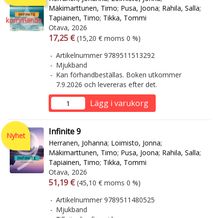
Mäkimarttunen, Timo
;
Pusa, Joona
;
Rahila, Salla
;
Tapiainen, Timo
;
Tikka, Tommi
kommande
Otava, 2026
Arvonlisäverollinen hinta
Arvonlisäveroton hinta
17,25 €
(15,20 € moms 0 %)
Artikelnummer 9789511513292
Mjukband
Kan förhandbeställas. Boken utkommer
7.9.2026 och levereras efter det.
Lägg i varukorg
Infinite 9
Nyhet
Herranen, Johanna
;
Loimisto, Jonna
;
Mäkimarttunen, Timo
;
Pusa, Joona
;
Rahila, Salla
;
Tapiainen, Timo
;
Tikka, Tommi
Otava, 2026
Arvonlisäverollinen hinta
Arvonlisäveroton hinta
51,19 €
(45,10 € moms 0 %)
Artikelnummer 9789511480525
Mjukband