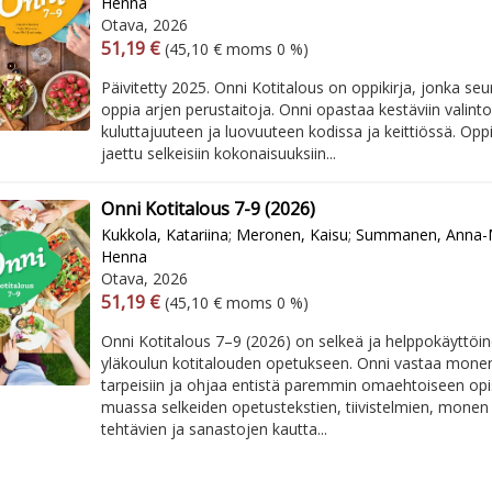
Henna
Otava, 2026
Arvonlisäverollinen hinta
Arvonlisäveroton hinta
51,19 €
(45,10 € moms 0 %)
Päivitetty 2025. Onni Kotitalous on oppikirja, jonka se
oppia arjen perustaitoja. Onni opastaa kestäviin valintoi
kuluttajuuteen ja luovuuteen kodissa ja keittiössä. Oppi
jaettu selkeisiin kokonaisuuksiin...
Onni Kotitalous 7-9 (2026)
Kukkola, Katariina
;
Meronen, Kaisu
;
Summanen, Anna-
Henna
Otava, 2026
Arvonlisäverollinen hinta
Arvonlisäveroton hinta
51,19 €
(45,10 € moms 0 %)
Onni Kotitalous 7–9 (2026) on selkeä ja helppokäyttöin
yläkoulun kotitalouden opetukseen. Onni vastaa monen
tarpeisiin ja ohjaa entistä paremmin omaehtoiseen op
muassa selkeiden opetustekstien, tiivistelmien, monen
tehtävien ja sanastojen kautta...