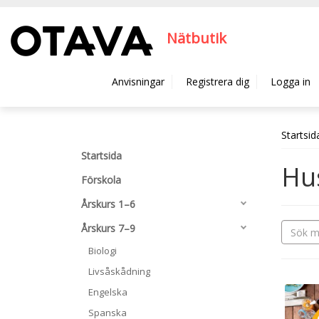
Hyppää pääsisältöön
Nätbutik
Anvisningar
Registrera dig
Logga in
Startsid
Startsida
Hu
Förskola
Årskurs 1–6
Årskurs 7–9
Biologi
Livsåskådning
Engelska
Spanska