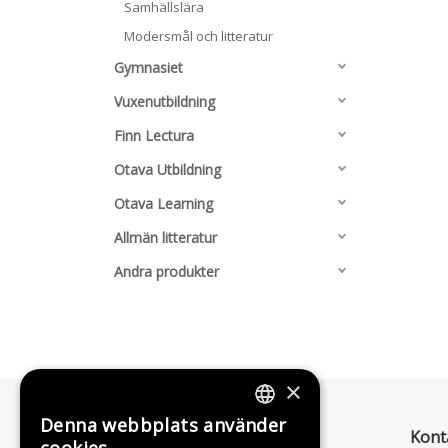
Samhällslära
Modersmål och litteratur
Gymnasiet
Vuxenutbildning
Finn Lectura
Otava Utbildning
Otava Learning
Allmän litteratur
Andra produkter
×
Denna webbplats använder
FINNISH
Kont