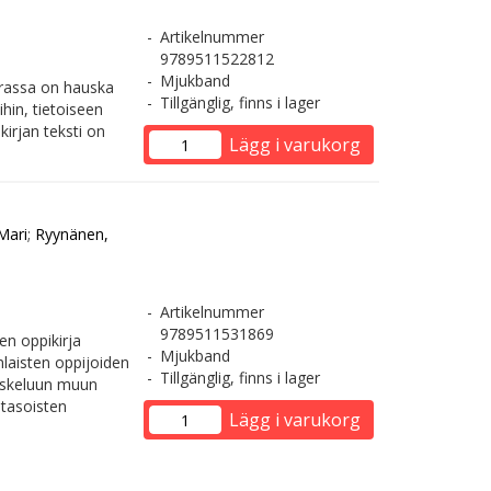
Artikelnummer
9789511522812
Mjukband
urassa on hauska
Tillgänglig, finns i lager
hin, tietoiseen
kirjan teksti on
Lägg i varukorg
Mari
;
Ryynänen,
Artikelnummer
9789511531869
en oppikirja
Mjukband
laisten oppijoiden
Tillgänglig, finns i lager
iskeluun muun
 tasoisten
Lägg i varukorg