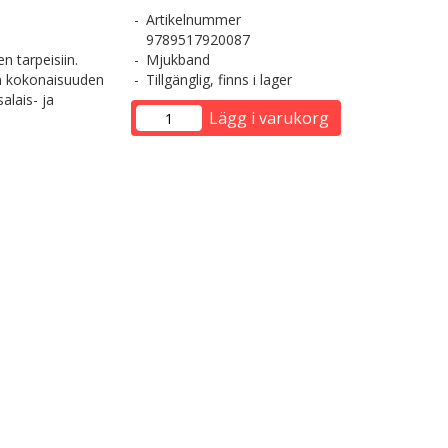
Artikelnummer
9789517920087
n tarpeisiin.
Mjukband
n kokonaisuuden
Tillgänglig, finns i lager
alais- ja
Lägg i varukorg