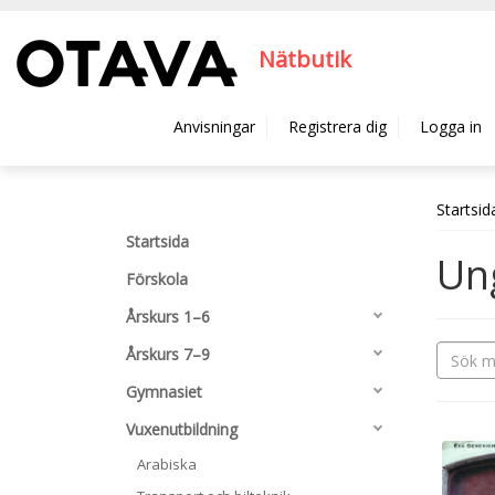
Hyppää pääsisältöön
Nätbutik
Anvisningar
Registrera dig
Logga in
Startsid
Startsida
Un
Förskola
Årskurs 1–6
Årskurs 7–9
Gymnasiet
Vuxenutbildning
Arabiska