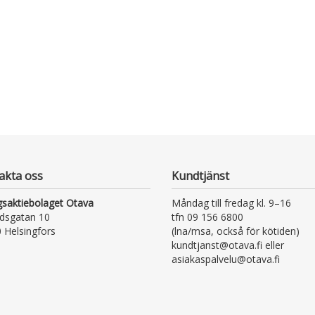
akta oss
Kundtjänst
gsaktiebolaget Otava
Måndag till fredag kl. 9–16
dsgatan 10
tfn 09 156 6800
 Helsingfors
(lna/msa, också för kötiden)
kundtjanst@otava.fi eller
asiakaspalvelu@otava.fi