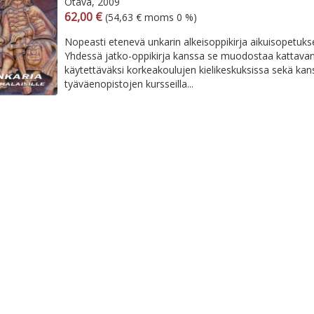
Otava, 2009
Arvonlisäverollinen hinta
Arvonlisäveroton hinta
62,00 €
(54,63 € moms 0 %)
Nopeasti etenevä unkarin alkeisoppikirja aikuisopetukse
Yhdessä jatko-oppikirja kanssa se muodostaa kattava
käytettäväksi korkeakoulujen kielikeskuksissa sekä kans
tyäväenopistojen kursseilla...