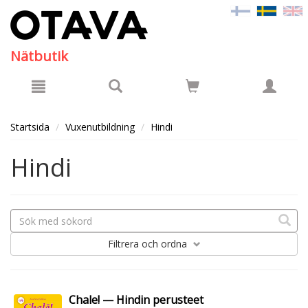
Hyppää pääsisältöön
Nätbutik
Startsida
Vuxenutbildning
Hindi
Hindi
Filtrera
och ordna
Chale! — Hindin perusteet