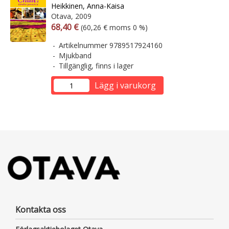
Heikkinen, Anna-Kaisa
Otava, 2009
Arvonlisäverollinen hinta
Arvonlisäveroton hinta
68,40 €
(60,26 € moms 0 %)
Artikelnummer 9789517924160
Mjukband
Tillgänglig, finns i lager
Lägg i varukorg
Kontakta oss