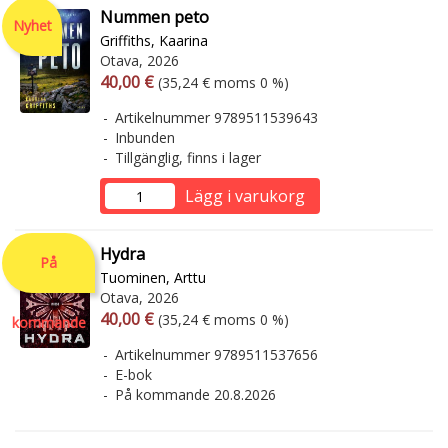
Nummen peto
Nyhet
Griffiths, Kaarina
Otava, 2026
Arvonlisäverollinen hinta
Arvonlisäveroton hinta
40,00 €
(35,24 € moms 0 %)
Artikelnummer 9789511539643
Inbunden
Tillgänglig, finns i lager
Lägg i varukorg
Hydra
På
Tuominen, Arttu
Otava, 2026
Arvonlisäverollinen hinta
Arvonlisäveroton hinta
40,00 €
(35,24 € moms 0 %)
kommande
Artikelnummer 9789511537656
E-bok
På kommande 20.8.2026