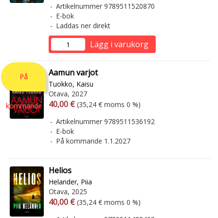
Artikelnummer 9789511520870
E-bok
Laddas ner direkt
Lägg i varukorg
Aamun varjot
På
Tuokko, Kaisu
Otava, 2027
Arvonlisäverollinen hinta
Arvonlisäveroton hinta
40,00 €
(35,24 € moms 0 %)
kommande
Artikelnummer 9789511536192
E-bok
På kommande 1.1.2027
Helios
Helander, Piia
Otava, 2025
Arvonlisäverollinen hinta
Arvonlisäveroton hinta
40,00 €
(35,24 € moms 0 %)