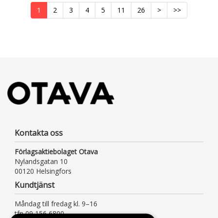
1
2
3
4
5
11
26
>
>>
Kontakta oss
Förlagsaktiebolaget Otava
Nylandsgatan 10
00120 Helsingfors
Kundtjänst
Måndag till fredag kl. 9–16
tfn 09 156 6800