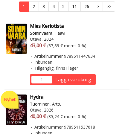
1
2
3
4
5
11
26
>
>>
Mies Keriotista
Soininvaara, Taavi
Otava, 2024
Arvonlisäverollinen hinta
Arvonlisäveroton hinta
43,00 €
(37,89 € moms 0 %)
Artikelnummer 9789511447634
Inbunden
Tillgänglig, finns i lager
Lägg i varukorg
Hydra
Nyhet
Tuominen, Arttu
Otava, 2026
Arvonlisäverollinen hinta
Arvonlisäveroton hinta
40,00 €
(35,24 € moms 0 %)
Artikelnummer 9789511537618
Inbunden