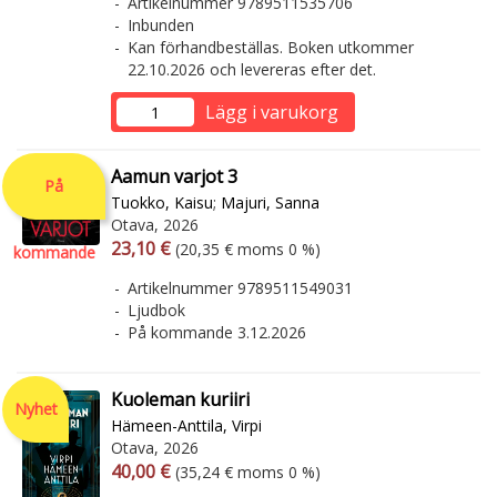
Artikelnummer 9789511535706
Inbunden
Kan förhandbeställas. Boken utkommer
22.10.2026 och levereras efter det.
Lägg i varukorg
Aamun varjot 3
På
Tuokko, Kaisu
;
Majuri, Sanna
Otava, 2026
Arvonlisäverollinen hinta
Arvonlisäveroton hinta
23,10 €
(20,35 € moms 0 %)
kommande
Artikelnummer 9789511549031
Ljudbok
På kommande 3.12.2026
Kuoleman kuriiri
Nyhet
Hämeen-Anttila, Virpi
Otava, 2026
Arvonlisäverollinen hinta
Arvonlisäveroton hinta
40,00 €
(35,24 € moms 0 %)