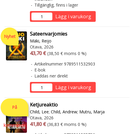
Tillgänglig, finns i lager
Lägg i varukorg
Sateenvarjomies
Nyhet
Mäki, Reijo
Otava, 2026
Arvonlisäverollinen hinta
Arvonlisäveroton hinta
43,70 €
(38,50 € moms 0 %)
Artikelnummer 9789511532903
E-bok
Laddas ner direkt
Lägg i varukorg
Ketjureaktio
På
Child, Lee
;
Child, Andrew
;
Mutru, Marja
Otava, 2026
Arvonlisäverollinen hinta
Arvonlisäveroton hinta
41,80 €
(36,83 € moms 0 %)
kommande