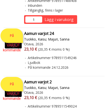
Artikelnummer 9789511488408
Inbunden
Tillgänglig, finns i lager
Lägg i varukorg
Aamun varjot 24
På
Tuokko, Kaisu
;
Majuri, Sanna
Otava, 2026
Arvonlisäverollinen hinta
Arvonlisäveroton hinta
23,10 €
(20,35 € moms 0 %)
kommande
Artikelnummer 9789511549246
Ljudbok
På kommande 24.12.2026
Aamun varjot 2
På
Tuokko, Kaisu
;
Majuri, Sanna
Otava, 2026
Arvonlisäverollinen hinta
Arvonlisäveroton hinta
23,10 €
(20,35 € moms 0 %)
kommande
Artikelnummer 9789511549024