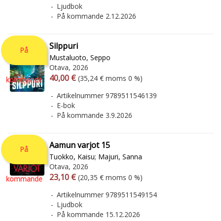
Ljudbok
På kommande 2.12.2026
Silppuri
På
Mustaluoto, Seppo
Otava, 2026
Arvonlisäverollinen hinta
Arvonlisäveroton hinta
40,00 €
(35,24 € moms 0 %)
kommande
Artikelnummer 9789511546139
E-bok
På kommande 3.9.2026
Aamun varjot 15
På
Tuokko, Kaisu
;
Majuri, Sanna
Otava, 2026
Arvonlisäverollinen hinta
Arvonlisäveroton hinta
23,10 €
(20,35 € moms 0 %)
kommande
Artikelnummer 9789511549154
Ljudbok
På kommande 15.12.2026