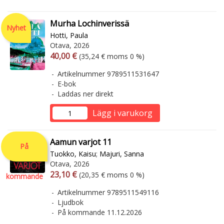
Murha Lochinverissä
Nyhet
Hotti, Paula
Otava, 2026
Arvonlisäverollinen hinta
Arvonlisäveroton hinta
40,00 €
(35,24 € moms 0 %)
Artikelnummer 9789511531647
E-bok
Laddas ner direkt
Lägg i varukorg
Aamun varjot 11
På
Tuokko, Kaisu
;
Majuri, Sanna
Otava, 2026
Arvonlisäverollinen hinta
Arvonlisäveroton hinta
23,10 €
(20,35 € moms 0 %)
kommande
Artikelnummer 9789511549116
Ljudbok
På kommande 11.12.2026