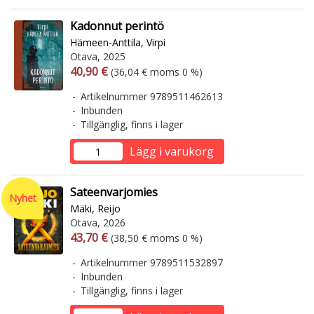
Kadonnut perintö
Hämeen-Anttila, Virpi
Otava, 2025
Arvonlisäverollinen hinta
Arvonlisäveroton hinta
40,90 €
(36,04 € moms 0 %)
Artikelnummer 9789511462613
Inbunden
Tillgänglig, finns i lager
Lägg i varukorg
Sateenvarjomies
Nyhet
Mäki, Reijo
Otava, 2026
Arvonlisäverollinen hinta
Arvonlisäveroton hinta
43,70 €
(38,50 € moms 0 %)
Artikelnummer 9789511532897
Inbunden
Tillgänglig, finns i lager