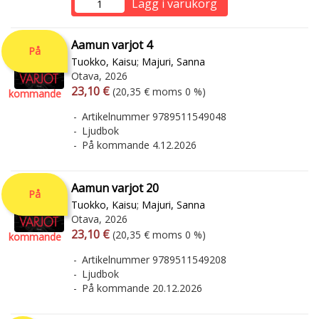
Lägg i varukorg
Aamun varjot 4
På
Tuokko, Kaisu
;
Majuri, Sanna
Otava, 2026
Arvonlisäverollinen hinta
Arvonlisäveroton hinta
23,10 €
(20,35 € moms 0 %)
kommande
Artikelnummer 9789511549048
Ljudbok
På kommande 4.12.2026
Aamun varjot 20
På
Tuokko, Kaisu
;
Majuri, Sanna
Otava, 2026
Arvonlisäverollinen hinta
Arvonlisäveroton hinta
23,10 €
(20,35 € moms 0 %)
kommande
Artikelnummer 9789511549208
Ljudbok
På kommande 20.12.2026