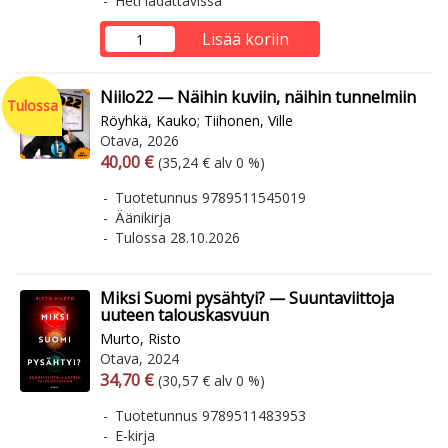
Heti ladattavissa
Lisää koriin
Niilo22 — Näihin kuviin, näihin tunnelmiin
Tulossa
Röyhkä, Kauko
;
Tiihonen, Ville
Otava, 2026
Arvonlisäverollinen hinta
Arvonlisäveroton hinta
40,00 €
(35,24 € alv 0 %)
Tuotetunnus 9789511545019
Äänikirja
Tulossa 28.10.2026
Miksi Suomi pysähtyi? — Suuntaviittoja
uuteen talouskasvuun
Murto, Risto
Otava, 2024
Arvonlisäverollinen hinta
Arvonlisäveroton hinta
34,70 €
(30,57 € alv 0 %)
Tuotetunnus 9789511483953
E-kirja