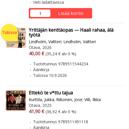
Heti ladattavissa
Lisää koriin
Yrittäjän kenttäopas — Haali rahaa, älä
Tulossa
työtä
Lindholm, Valtteri
;
Lindholm, Valtteri
Otava, 2026
Arvonlisäverollinen hinta
Arvonlisäveroton hinta
40,00 €
(35,24 € alv 0 %)
Tuotetunnus 9789511544234
Äänikirja
Tulossa 10.9.2026
Ettekö te v*ttu tajua
Kurttila, Jukka
;
Riikonen, Jose
;
Villi, Ilkka
Otava, 2025
Arvonlisäverollinen hinta
Arvonlisäveroton hinta
41,90 €
(36,92 € alv 0 %)
Tuotetunnus 9789511491118
Äänikirja