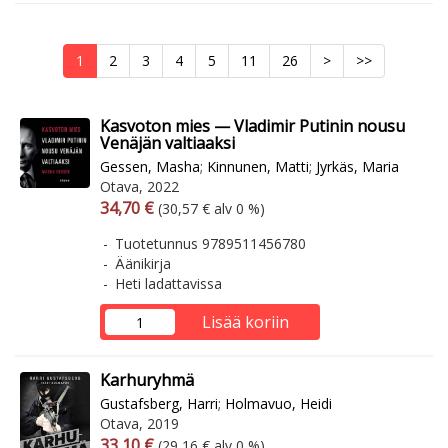
1
2
3
4
5
11
26
>
>>
Kasvoton mies — Vladimir Putinin nousu
Venäjän valtiaaksi
Gessen, Masha
;
Kinnunen, Matti
;
Jyrkäs, Maria
Otava, 2022
Arvonlisäverollinen hinta
Arvonlisäveroton hinta
34,70 €
(30,57 € alv 0 %)
Tuotetunnus 9789511456780
Äänikirja
Heti ladattavissa
Lisää koriin
Karhuryhmä
Gustafsberg, Harri
;
Holmavuo, Heidi
Otava, 2019
Arvonlisäverollinen hinta
Arvonlisäveroton hinta
33,10 €
(29,16 € alv 0 %)