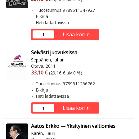
Tuotetunnus 9789511347927
E-kirja
Heti ladattavissa
Lisää koriin
Selvästi juovuksissa
Seppänen, Juhani
Otava, 2011
Arvonlisäverollinen hinta
Arvonlisäveroton hinta
33,10 €
(29,16 € alv 0 %)
Tuotetunnus 9789511256762
E-kirja
Heti ladattavissa
Lisää koriin
Aatos Erkko — Yksityinen valtiomies
Karén, Lauri