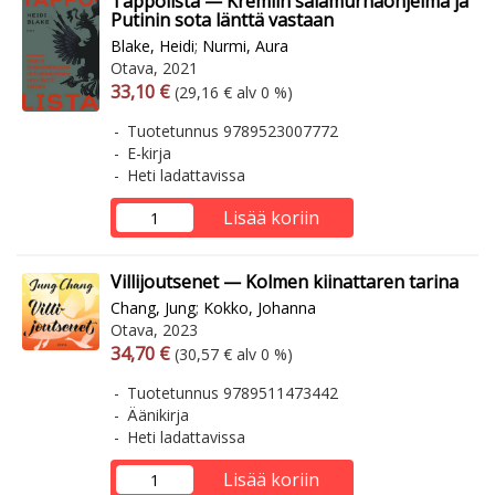
Tappolista — Kremlin salamurhaohjelma ja
Putinin sota länttä vastaan
Blake, Heidi
;
Nurmi, Aura
Otava, 2021
Arvonlisäverollinen hinta
Arvonlisäveroton hinta
33,10 €
(29,16 € alv 0 %)
Tuotetunnus 9789523007772
E-kirja
Heti ladattavissa
Lisää koriin
Villijoutsenet — Kolmen kiinattaren tarina
Chang, Jung
;
Kokko, Johanna
Otava, 2023
Arvonlisäverollinen hinta
Arvonlisäveroton hinta
34,70 €
(30,57 € alv 0 %)
Tuotetunnus 9789511473442
Äänikirja
Heti ladattavissa
Lisää koriin