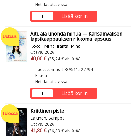
Heti ladattavissa
Lisää koriin
Äiti, älä unohda minua — Kansainvälisen
Uutuus
lapsikaappauksen rikkoma lapsuus
Kokoi, Miina
;
Iranta, Mina
Otava, 2026
Arvonlisäverollinen hinta
Arvonlisäveroton hinta
40,00 €
(35,24 € alv 0 %)
Tuotetunnus 9789511527794
E-kirja
Heti ladattavissa
Lisää koriin
Kriittinen piste
Tulossa
Lajunen, Samppa
Otava, 2026
Arvonlisäverollinen hinta
Arvonlisäveroton hinta
41,80 €
(36,83 € alv 0 %)