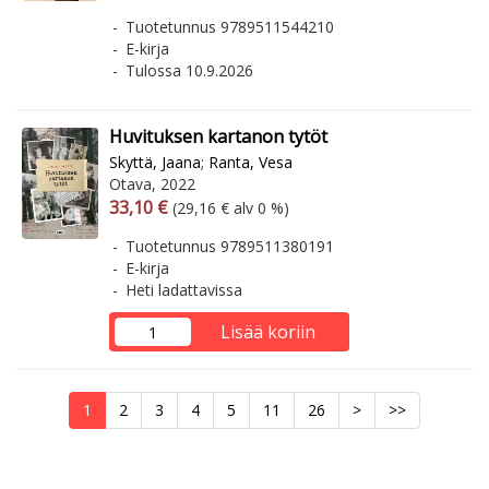
Tuotetunnus 9789511544210
E-kirja
Tulossa 10.9.2026
Huvituksen kartanon tytöt
Skyttä, Jaana
;
Ranta, Vesa
Otava, 2022
Arvonlisäverollinen hinta
Arvonlisäveroton hinta
33,10 €
(29,16 € alv 0 %)
Tuotetunnus 9789511380191
E-kirja
Heti ladattavissa
Lisää koriin
1
2
3
4
5
11
26
>
>>