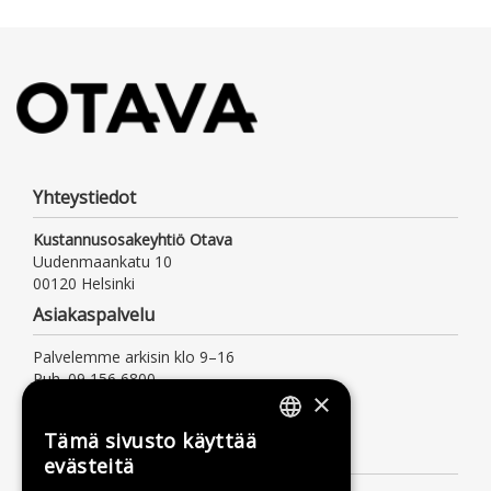
Yhteystiedot
Kustannusosakeyhtiö Otava
Uudenmaankatu 10
00120 Helsinki
Asiakaspalvelu
Palvelemme arkisin klo 9–16
Puh. 09 156 6800
×
(mpm/pvm, myös jonotusaika)
asiakaspalvelu@otava.fi
Tämä sivusto käyttää
FINNISH
Lisätietoa
evästeitä
SWEDISH