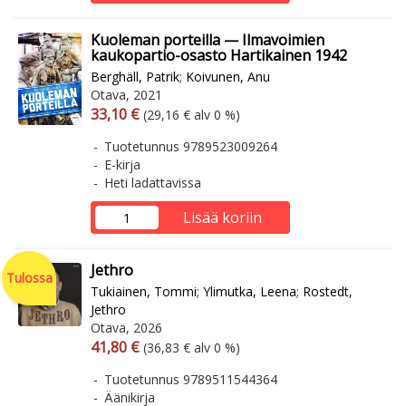
Kuoleman porteilla — Ilmavoimien
kaukopartio-osasto Hartikainen 1942
Berghäll, Patrik
;
Koivunen, Anu
Otava, 2021
Arvonlisäverollinen hinta
Arvonlisäveroton hinta
33,10 €
(29,16 € alv 0 %)
Tuotetunnus 9789523009264
E-kirja
Heti ladattavissa
Lisää koriin
Jethro
Tulossa
Tukiainen, Tommi
;
Ylimutka, Leena
;
Rostedt,
Jethro
Otava, 2026
Arvonlisäverollinen hinta
Arvonlisäveroton hinta
41,80 €
(36,83 € alv 0 %)
Tuotetunnus 9789511544364
Äänikirja