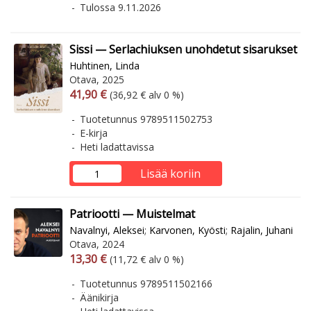
Tulossa 9.11.2026
Sissi — Serlachiuksen unohdetut sisarukset
Huhtinen, Linda
Otava, 2025
Arvonlisäverollinen hinta
Arvonlisäveroton hinta
41,90 €
(36,92 € alv 0 %)
Tuotetunnus 9789511502753
E-kirja
Heti ladattavissa
Lisää koriin
Patriootti — Muistelmat
Navalnyi, Aleksei
;
Karvonen, Kyösti
;
Rajalin, Juhani
Otava, 2024
Arvonlisäverollinen hinta
Arvonlisäveroton hinta
13,30 €
(11,72 € alv 0 %)
Tuotetunnus 9789511502166
Äänikirja