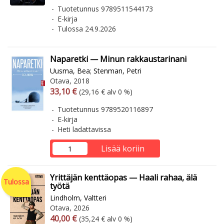
Tuotetunnus 9789511544173
E-kirja
Tulossa 24.9.2026
Naparetki — Minun rakkaustarinani
Uusma, Bea
;
Stenman, Petri
Otava, 2018
Arvonlisäverollinen hinta
Arvonlisäveroton hinta
33,10 €
(29,16 € alv 0 %)
Tuotetunnus 9789520116897
E-kirja
Heti ladattavissa
Lisää koriin
Yrittäjän kenttäopas — Haali rahaa, älä
Tulossa
työtä
Lindholm, Valtteri
Otava, 2026
Arvonlisäverollinen hinta
Arvonlisäveroton hinta
40,00 €
(35,24 € alv 0 %)