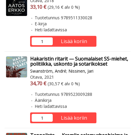
Otava, 2018
Arvonlisäverollinen hinta
Arvonlisäveroton hinta
33,10 €
(29,16 € alv 0 %)
Tuotetunnus 9789511330028
E-kirja
Heti ladattavissa
Lisää koriin
Hakaristin ritarit — Suomalaiset SS-miehet,
politiikka, uskonto ja sotarikokset
Swanström, André
;
Nissinen, Jari
Otava, 2021
Arvonlisäverollinen hinta
Arvonlisäveroton hinta
34,70 €
(30,57 € alv 0 %)
Tuotetunnus 9789523009288
Äänikirja
Heti ladattavissa
Lisää koriin