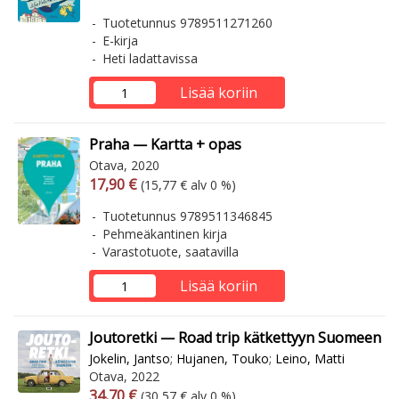
Tuotetunnus 9789511271260
E-kirja
Heti ladattavissa
Lisää koriin
Praha — Kartta + opas
Otava, 2020
Arvonlisäverollinen hinta
Arvonlisäveroton hinta
17,90 €
(15,77 € alv 0 %)
Tuotetunnus 9789511346845
Pehmeäkantinen kirja
Varastotuote, saatavilla
Lisää koriin
Joutoretki — Road trip kätkettyyn Suomeen
Jokelin, Jantso
;
Hujanen, Touko
;
Leino, Matti
Otava, 2022
Arvonlisäverollinen hinta
Arvonlisäveroton hinta
34,70 €
(30,57 € alv 0 %)