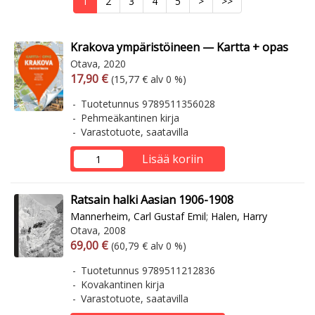
1
2
3
4
5
>
>>
Krakova ympäristöineen — Kartta + opas
Otava, 2020
Arvonlisäverollinen hinta
Arvonlisäveroton hinta
17,90 €
(15,77 € alv 0 %)
Tuotetunnus 9789511356028
Pehmeäkantinen kirja
Varastotuote, saatavilla
Lisää koriin
Ratsain halki Aasian 1906-1908
Mannerheim, Carl Gustaf Emil
;
Halen, Harry
Otava, 2008
Arvonlisäverollinen hinta
Arvonlisäveroton hinta
69,00 €
(60,79 € alv 0 %)
Tuotetunnus 9789511212836
Kovakantinen kirja
Varastotuote, saatavilla