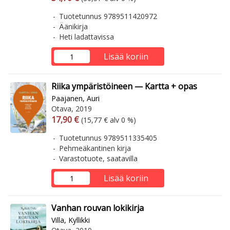
Tuotetunnus 9789511420972
Äänikirja
Heti ladattavissa
Lisää koriin
Riika ympäristöineen — Kartta + opas
Paajanen, Auri
Otava, 2019
Arvonlisäverollinen hinta
Arvonlisäveroton hinta
17,90 €
(15,77 € alv 0 %)
Tuotetunnus 9789511335405
Pehmeäkantinen kirja
Varastotuote, saatavilla
Lisää koriin
Vanhan rouvan lokikirja
Villa, Kyllikki