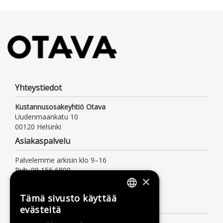
Yhteystiedot
Kustannusosakeyhtiö Otava
Uudenmaankatu 10
00120 Helsinki
Asiakaspalvelu
Palvelemme arkisin klo 9–16
Puh. 09 156 6800
×
(mpm/pvm, myös jonotusaika)
asiakaspalvelu@otava.fi
Tämä sivusto käyttää
FINNISH
Lisätietoa
evästeitä
SWEDISH