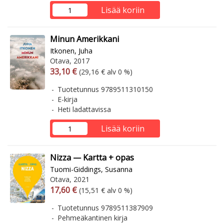
Lisää koriin
Minun Amerikkani
Itkonen, Juha
Otava, 2017
Arvonlisäverollinen hinta
Arvonlisäveroton hinta
33,10 €
(29,16 € alv 0 %)
Tuotetunnus 9789511310150
E-kirja
Heti ladattavissa
Lisää koriin
Nizza — Kartta + opas
Tuomi-Giddings, Susanna
Otava, 2021
Arvonlisäverollinen hinta
Arvonlisäveroton hinta
17,60 €
(15,51 € alv 0 %)
Tuotetunnus 9789511387909
Pehmeäkantinen kirja