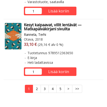
Varastotuote, saatavilla
Lisää koriin
Kesyt kaipaavat, villit lentävät —
Matkapäiväkirjani sivuilta
Rannela, Terhi
Otava, 2018
Arvonlisäverollinen hinta
Arvonlisäveroton hinta
33,10 €
(29,16 € alv 0 %)
Tuotetunnus 9789512363650
E-kirja
Heti ladattavissa
Lisää koriin
1
2
3
4
5
>
>>