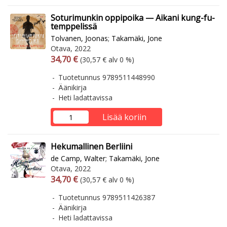
Soturimunkin oppipoika — Aikani kung-fu-
temppelissä
Tolvanen, Joonas
;
Takamäki, Jone
Otava, 2022
Arvonlisäverollinen hinta
Arvonlisäveroton hinta
34,70 €
(30,57 € alv 0 %)
Tuotetunnus 9789511448990
Äänikirja
Heti ladattavissa
Lisää koriin
Hekumallinen Berliini
de Camp, Walter
;
Takamäki, Jone
Otava, 2022
Arvonlisäverollinen hinta
Arvonlisäveroton hinta
34,70 €
(30,57 € alv 0 %)
Tuotetunnus 9789511426387
Äänikirja
Heti ladattavissa