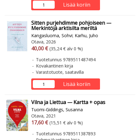
Lisää koriin
Sitten purjehdimme pohjoiseen —
Merkintöjä arktisilta meriltä
Kangasluoma, Sohvi
;
Karhu, Juho
Otava, 2026
Arvonlisäverollinen hinta
Arvonlisäveroton hinta
40,00 €
(35,24 € alv 0 %)
Tuotetunnus 9789511487494
Kovakantinen kirja
Varastotuote, saatavilla
Lisää koriin
Vilna ja Liettua — Kartta + opas
Tuomi-Giddings, Susanna
Otava, 2021
Arvonlisäverollinen hinta
Arvonlisäveroton hinta
17,60 €
(15,51 € alv 0 %)
Tuotetunnus 9789511387893
Pehmeäkantinen kirja