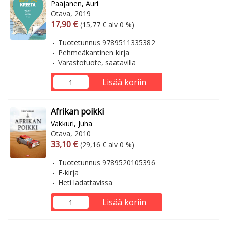
Paajanen, Auri
Otava, 2019
Arvonlisäverollinen hinta
Arvonlisäveroton hinta
17,90 €
(15,77 € alv 0 %)
Tuotetunnus 9789511335382
Pehmeäkantinen kirja
Varastotuote, saatavilla
Lisää koriin
Afrikan poikki
Vakkuri, Juha
Otava, 2010
Arvonlisäverollinen hinta
Arvonlisäveroton hinta
33,10 €
(29,16 € alv 0 %)
Tuotetunnus 9789520105396
E-kirja
Heti ladattavissa
Lisää koriin