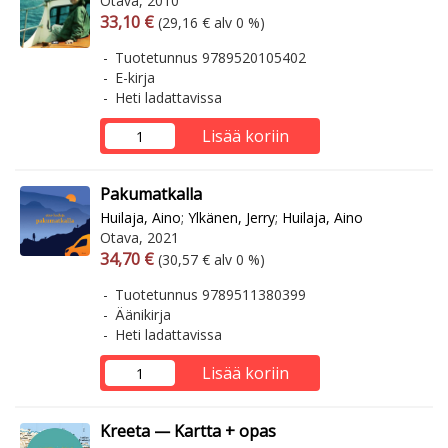
Otava, 2010
Arvonlisäverollinen hinta
Arvonlisäveroton hinta
33,10 €
(29,16 € alv 0 %)
Tuotetunnus 9789520105402
E-kirja
Heti ladattavissa
Lisää koriin
Pakumatkalla
Huilaja, Aino
;
Ylkänen, Jerry
;
Huilaja, Aino
Otava, 2021
Arvonlisäverollinen hinta
Arvonlisäveroton hinta
34,70 €
(30,57 € alv 0 %)
Tuotetunnus 9789511380399
Äänikirja
Heti ladattavissa
Lisää koriin
Kreeta — Kartta + opas