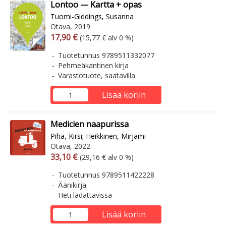
Lontoo — Kartta + opas
Tuomi-Giddings, Susanna
Otava, 2019
Arvonlisäverollinen hinta
Arvonlisäveroton hinta
17,90 €
(15,77 € alv 0 %)
Tuotetunnus 9789511332077
Pehmeäkantinen kirja
Varastotuote, saatavilla
Lisää koriin
Medicien naapurissa
Piha, Kirsi
;
Heikkinen, Mirjami
Otava, 2022
Arvonlisäverollinen hinta
Arvonlisäveroton hinta
33,10 €
(29,16 € alv 0 %)
Tuotetunnus 9789511422228
Äänikirja
Heti ladattavissa
Lisää koriin