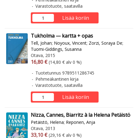
Varastotuote, saatavilla
Lisää koriin
Tukholma — kartta + opas
Tell, Johan
;
Noyoux, Vincent
;
Zorzi, Soraya De
;
Tuomi-Giddings, Susanna
Otava, 2015
Arvonlisäverollinen hinta
Arvonlisäveroton hinta
16,80 €
(14,80 € alv 0 %)
Tuotetunnus 9789511286745
Pehmeäkantinen kirja
Varastotuote, saatavilla
Lisää koriin
Nizza, Cannes, Biarritz à la Helena Petäistö
Petäistö, Helena
;
Reponen, Anja
Otava, 2013
Arvonlisäverollinen hinta
Arvonlisäveroton hinta
33,10 €
(29,16 € alv 0 %)