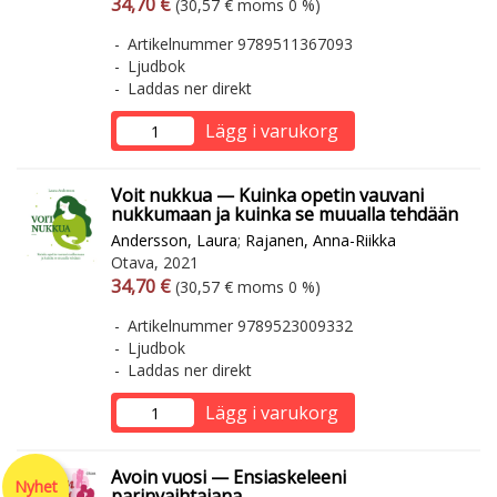
Arvonlisäverollinen hinta
Arvonlisäveroton hinta
34,70 €
(30,57 € moms 0 %)
Artikelnummer 9789511367093
Ljudbok
Laddas ner direkt
Lägg i varukorg
Voit nukkua — Kuinka opetin vauvani
nukkumaan ja kuinka se muualla tehdään
Andersson, Laura
;
Rajanen, Anna-Riikka
Otava, 2021
Arvonlisäverollinen hinta
Arvonlisäveroton hinta
34,70 €
(30,57 € moms 0 %)
Artikelnummer 9789523009332
Ljudbok
Laddas ner direkt
Lägg i varukorg
Avoin vuosi — Ensiaskeleeni
Nyhet
parinvaihtajana