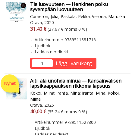
Tie luovuuteen — Henkinen polku
syvempään luovuuteen
Cameron, Julia
;
Pakkala, Pekka
;
Verona, Maruska
Otava, 2020
Arvonlisäverollinen hinta
Arvonlisäveroton hinta
31,40 €
(27,67 € moms 0 %)
Artikelnummer 9789511381716
Ljudbok
Laddas ner direkt
Lägg i varukorg
Äiti, älä unohda minua — Kansainvälisen
Nyhet
lapsikaappauksen rikkoma lapsuus
Kokoi, Miina
;
Iranta, Mina
;
Iranta, Mina
;
Kokoi,
Miina
Otava, 2026
Arvonlisäverollinen hinta
Arvonlisäveroton hinta
40,00 €
(35,24 € moms 0 %)
Artikelnummer 9789511527800
Ljudbok
Laddas ner direkt