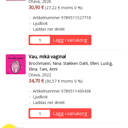
Otava, 2026
Arvonlisäverollinen hinta
Arvonlisäveroton hinta
30,90 €
(27,22 € moms 0 %)
Artikelnummer 9789511527718
Ljudbok
Laddas ner direkt
Lägg i varukorg
Vau, mikä vagina!
Brochmann, Nina
;
Støkken Dahl, Ellen
;
Lustig,
Elina
;
Tani, Anni
Otava, 2022
Arvonlisäverollinen hinta
Arvonlisäveroton hinta
34,70 €
(30,57 € moms 0 %)
Artikelnummer 9789511430438
Ljudbok
Laddas ner direkt
Lägg i varukorg