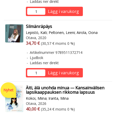
Laddas ner direkt
Lägg i varukorg
Silmänräpäys
Lepistö, Kati
;
Peltonen, Leeni
;
Airola, Oona
Otava, 2020
Arvonlisäverollinen hinta
Arvonlisäveroton hinta
34,70 €
(30,57 € moms 0 %)
Artikelnummer 9789511372714
Ljudbok
Laddas ner direkt
Lägg i varukorg
Äiti, älä unohda minua — Kansainvälisen
Nyhet
lapsikaappauksen rikkoma lapsuus
Kokoi, Miina
;
Iranta, Mina
Otava, 2026
Arvonlisäverollinen hinta
Arvonlisäveroton hinta
40,00 €
(35,24 € moms 0 %)