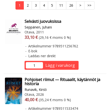
1
2
3
4
5
11
26
>
>>
Selvästi juovuksissa
Seppänen, Juhani
Otava, 2011
Arvonlisäverollinen hinta
Arvonlisäveroton hinta
33,10 €
(29,16 € moms 0 %)
Artikelnummer 9789511256762
E-bok
Laddas ner direkt
Lägg i varukorg
Pohjoiset riimut — Rituaalit, käytännöt ja
historia
Runavik, Kirsti
Otava, 2026
Arvonlisäverollinen hinta
Arvonlisäveroton hinta
40,00 €
(35,24 € moms 0 %)
Artikelnummer 9789511533474