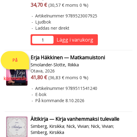
Arvonlisäverollinen hinta
Arvonlisäveroton hinta
34,70 €
(30,57 € moms 0 %)
Artikelnummer 9789523007925
Ljudbok
Laddas ner direkt
Lägg i varukorg
Erja Häkkinen — Matkamuistoni
På
Smolander-Slotte, Riikka
Otava, 2026
Arvonlisäverollinen hinta
Arvonlisäveroton hinta
41,80 €
(36,83 € moms 0 %)
kommande
Artikelnummer 9789511541240
E-bok
På kommande 8.10.2026
Äitikirja — Kirja vanhemmaksi tulevalle
Simberg, Kirsikka
;
Nick, Vivian
;
Nick, Vivian
;
Simberg, Kirsikka