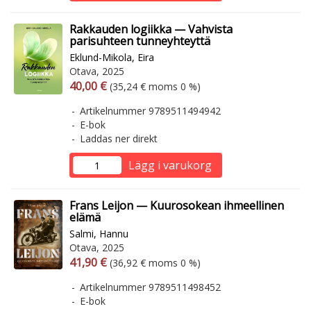
Rakkauden logiikka — Vahvista
parisuhteen tunneyhteyttä
Eklund-Mikola, Eira
Otava, 2025
Arvonlisäverollinen hinta
Arvonlisäveroton hinta
40,00 €
(35,24 € moms 0 %)
Artikelnummer 9789511494942
E-bok
Laddas ner direkt
Lägg i varukorg
Frans Leijon — Kuurosokean ihmeellinen
elämä
Salmi, Hannu
Otava, 2025
Arvonlisäverollinen hinta
Arvonlisäveroton hinta
41,90 €
(36,92 € moms 0 %)
Artikelnummer 9789511498452
E-bok