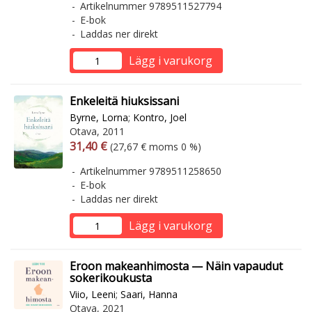
Artikelnummer 9789511527794
E-bok
Laddas ner direkt
Lägg i varukorg
Enkeleitä hiuksissani
Byrne, Lorna
;
Kontro, Joel
Otava, 2011
Arvonlisäverollinen hinta
Arvonlisäveroton hinta
31,40 €
(27,67 € moms 0 %)
Artikelnummer 9789511258650
E-bok
Laddas ner direkt
Lägg i varukorg
Eroon makeanhimosta — Näin vapaudut
sokerikoukusta
Viio, Leeni
;
Saari, Hanna
Otava, 2021