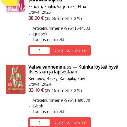
Ekholm, Emilia
;
Varjomäki, Elina
Otava, 2026
Arvonlisäverollinen hinta
Arvonlisäveroton hinta
38,20 €
(33,66 € moms 0 %)
Artikelnummer 9789511544333
Ljudbok
Laddas ner direkt
Lägg i varukorg
Vahva vanhemmuus — Kuinka löytää hyvä
itsestään ja lapsestaan
Kennedy, Becky
;
Kauppila, Suvi
Otava, 2024
Arvonlisäverollinen hinta
Arvonlisäveroton hinta
33,10 €
(29,16 € moms 0 %)
Artikelnummer 9789511480570
E-bok
Laddas ner direkt
Lägg i varukorg