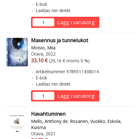
E-bok
Laddas ner direkt
Lägg i varukorg
Masennus ja tunnelukot
Moisio, Miia
Otava, 2022
Arvonlisäverollinen hinta
Arvonlisäveroton hinta
33,10 €
(29,16 € moms 0 %)
Artikelnummer 9789511438014
E-bok
Laddas ner direkt
Lägg i varukorg
Havahtuminen
Mello, Anthony de
;
Rissanen, Vuokko
;
Eskola,
Kuisma
Otava, 2021