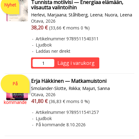
Tunnista motiivisi — Energiaa elämään,
Nyhet
viisautta valintoihin
Herlevi, Marjaana
;
Ståhlberg, Leena
;
Nuora, Leena
Otava, 2026
Arvonlisäverollinen hinta
Arvonlisäveroton hinta
38,20 €
(33,66 € moms 0 %)
Artikelnummer 9789511540311
Ljudbok
Laddas ner direkt
Lägg i varukorg
Erja Häkkinen — Matkamuistoni
På
Smolander-Slotte, Riikka
;
Majuri, Sanna
Otava, 2026
Arvonlisäverollinen hinta
Arvonlisäveroton hinta
41,80 €
(36,83 € moms 0 %)
kommande
Artikelnummer 9789511541257
Ljudbok
På kommande 8.10.2026